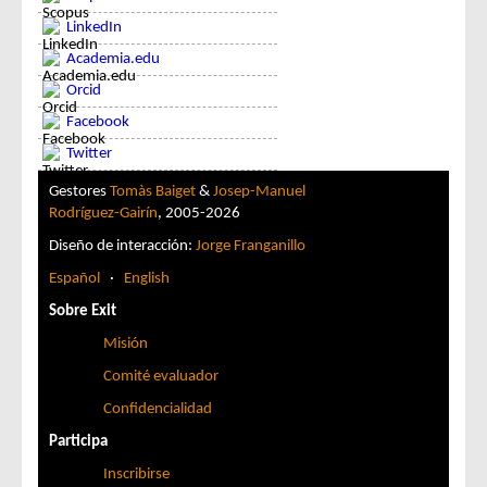
LinkedIn
Academia.edu
Orcid
Facebook
Twitter
Gestores
Tomàs Baiget
&
Josep-Manuel
Rodríguez-Gairín
, 2005-2026
Diseño de interacción:
Jorge Franganillo
Español
·
English
Sobre Exit
Misión
Comité evaluador
Confidencialidad
Participa
Inscribirse