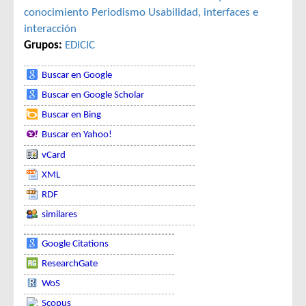
conocimiento
Periodismo
Usabilidad, interfaces e
interacción
Grupos:
EDICIC
Buscar en Google
Buscar en Google Scholar
Buscar en Bing
Buscar en Yahoo!
vCard
XML
RDF
similares
Google Citations
ResearchGate
WoS
Scopus