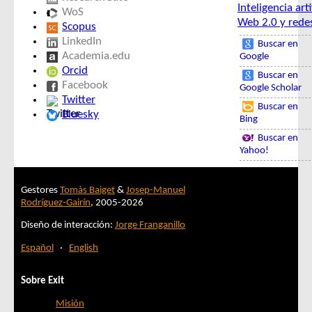
Inteligencia arti
WoS
Web 2.0 y redes
Scopus
LinkedIn
Buscar en
Academia.edu
Google
Orcid
Buscar en
Facebook
Google Scholar
Twitter
Buscar en
Bluesky
Bing
Buscar en
Yahoo!
Gestores
Tomàs Baiget
&
Josep-Manuel
Rodríguez-Gairín
, 2005-2026
Diseño de interacción:
Jorge Franganillo
Español
·
English
Sobre Exit
Misión