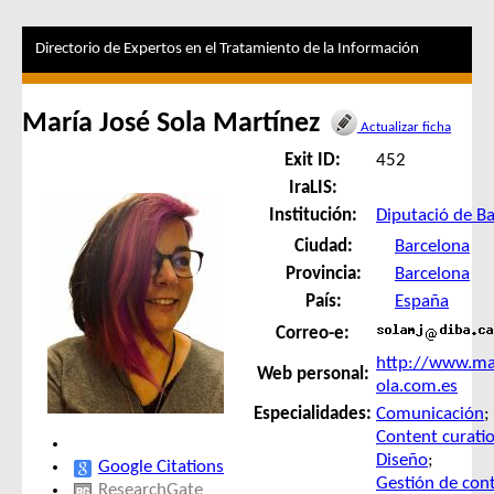
Directorio de Expertos en el Tratamiento de la Información
María José Sola Martínez
Actualizar ficha
Exit ID:
452
IraLIS:
Institución:
Diputació de B
Ciudad:
Barcelona
Provincia:
Barcelona
País:
España
Correo-e:
http://www.ma
Web personal:
ola.com.es
Especialidades:
Comunicación
;
Content curati
Diseño
;
Google Citations
Gestión de con
ResearchGate