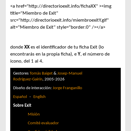
<a href="http://directorioexit.info/fichaXX" ><img
title="Miembro de Exit"
src="http://directorioexit.info/miembroexitY.gif"
alt="Miembro de Exit" style="border:0" /></a>
donde
XX
es el identificador de tu ficha Exit (lo
encontrarás en la propia ficha), e
Y
, el número de
icono, del 1 al 4.
Gestores
Tomàs Baiget
&
Josep-Manuel
Rodríguez-Gairín
, 2005-2026
Diseño de interacción:
Jorge Franganillo
Español
·
English
Sobre Exit
Misión
Comité evaluador