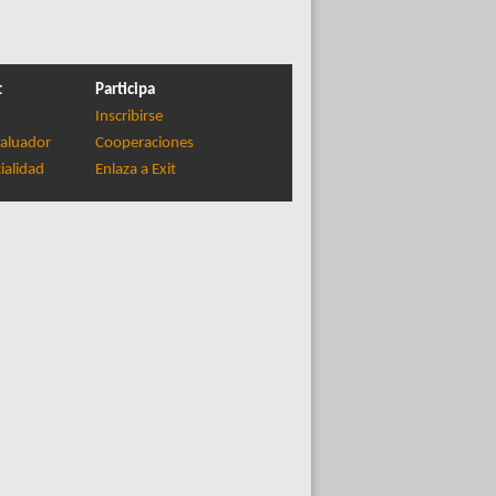
t
Participa
Inscribirse
aluador
Cooperaciones
ialidad
Enlaza a Exit