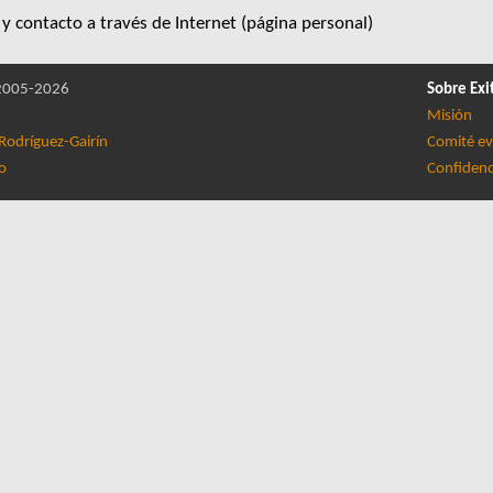
y contacto a través de Internet (página personal)
005-2026
Sobre Exi
Misión
Rodríguez-Gairín
Comité ev
lo
Confidenc