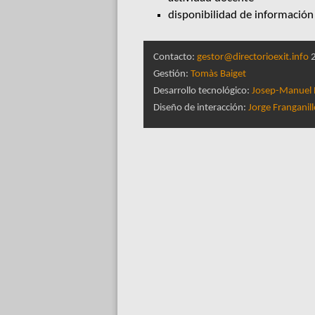
disponibilidad de información 
Contacto:
gestor@directorioexit.info
2
Gestión:
Tomàs Baiget
Desarrollo tecnológico:
Josep-Manuel 
Diseño de interacción:
Jorge Franganil