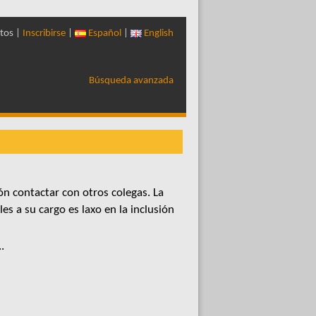
tos |
Inscribirse
|
Español
|
English
Búsqueda avanzada
n contactar con otros colegas. La
s a su cargo es laxo en la inclusión
.