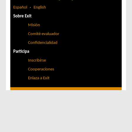
Español
·
English
Sobre Exit
Misión
Comité evaluador
Confidencialidad
Participa
Inscribirse
Cooperaciones
Enlaza a Exit