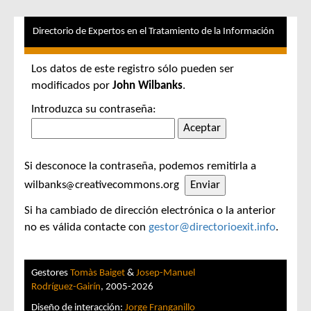
Directorio de Expertos en el Tratamiento de la Información
Los datos de este registro sólo pueden ser
modificados por
John Wilbanks
.
Introduzca su contraseña:
Si desconoce la contraseña, podemos remitirla a
wilbanks
creativecommons.org
Si ha cambiado de dirección electrónica o la anterior
no es válida contacte con
gestor@directorioexit.info
.
Gestores
Tomàs Baiget
&
Josep-Manuel
Rodríguez-Gairín
, 2005-2026
Diseño de interacción:
Jorge Franganillo