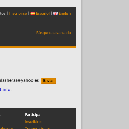
tos |
Inscribirse
|
Español
|
English
Búsqueda avanzada
lasheras
yahoo.es
t.info
.
t
Participa
Inscribirse
aluador
Cooperaciones