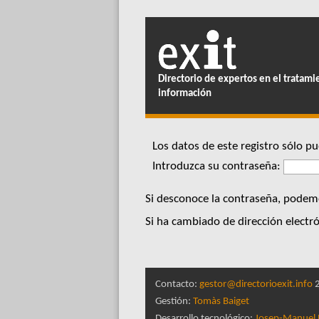
Directorio de expertos en el tratami
información
Los datos de este registro sólo 
Introduzca su contraseña:
Si desconoce la contraseña, podemo
Si ha cambiado de dirección electró
Contacto:
gestor@directorioexit.info
2
Gestión:
Tomàs Baiget
Desarrollo tecnológico:
Josep-Manuel 