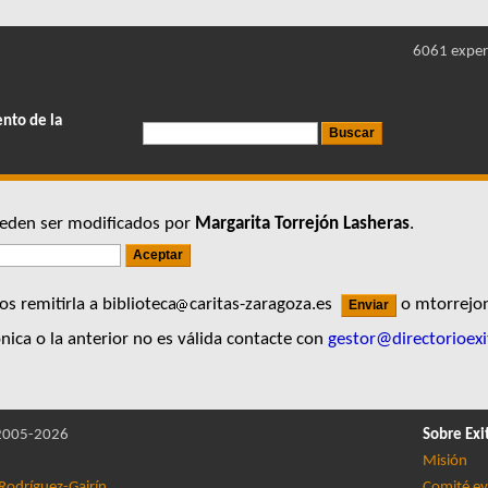
6061 exper
ento de la
pueden ser modificados por
Margarita Torrejón Lasheras
.
s remitirla a biblioteca
caritas-zaragoza.es
o mtorrejon
nica o la anterior no es válida contacte con
gestor@directorioexi
005-2026
Sobre Exi
Misión
Rodríguez-Gairín
Comité ev