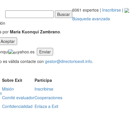
6061 expertos |
Inscribirse
|
Búsqueda avanzada
ión
os por
María Kuonqui Zambrano
.
onqui
yahoo.es
no es válida contacte con
gestor@directorioexit.info
.
Sobre Exit
Participa
Misión
Inscribirse
n
Comité evaluador
Cooperaciones
Confidencialidad
Enlaza a Exit