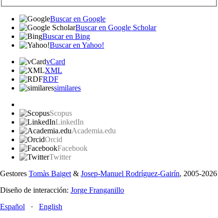
Buscar en Google
Buscar en Google Scholar
Buscar en Bing
Buscar en Yahoo!
vCard
XML
RDF
similares
Scopus
LinkedIn
Academia.edu
Orcid
Facebook
Twitter
Gestores
Tomàs Baiget
&
Josep-Manuel Rodríguez-Gairín
, 2005-2026
Diseño de interacción:
Jorge Franganillo
Español
·
English