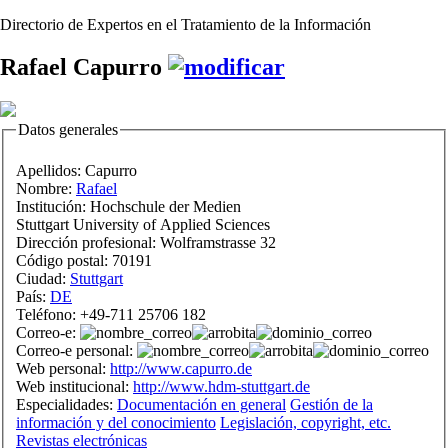
Directorio de Expertos en el Tratamiento de la Información
Rafael Capurro
Datos generales
Apellidos:
Capurro
Nombre:
Rafael
Institución:
Hochschule der Medien
Stuttgart University of Applied Sciences
Dirección profesional:
Wolframstrasse 32
Código postal:
70191
Ciudad:
Stuttgart
País:
DE
Teléfono:
+49-711 25706 182
Correo-e:
Correo-e personal:
Web personal:
http://www.capurro.de
Web institucional:
http://www.hdm-stuttgart.de
Especialidades:
Documentación en general
Gestión de la
información y del conocimiento
Legislación, copyright, etc.
Revistas electrónicas