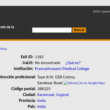
6061 exper
ento de la
 ficha
Exit ID:
1182
IraLIS:
No encontrado
¿Qué es?
Institución:
Pramukhswami Medical College
irección profesional:
Type II/IV, GEB Colony,
Sandesar Road
Código postal:
388325
Ciudad:
Karamsad, Gujarat
Provincia:
India
País:
India