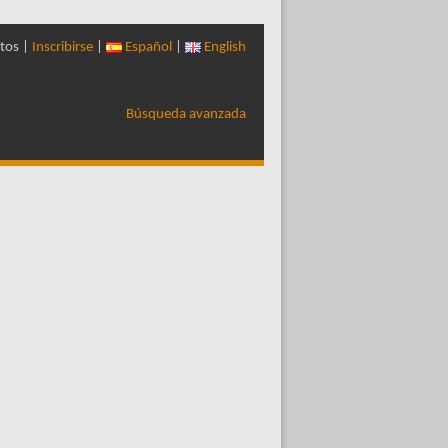
tos |
Inscribirse
|
Español
|
English
Búsqueda avanzada