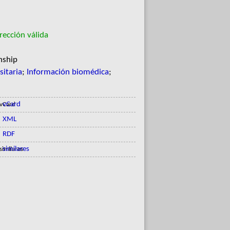
ección válida
nship
sitaria
;
Información biomédica
;
vCard
XML
RDF
similares