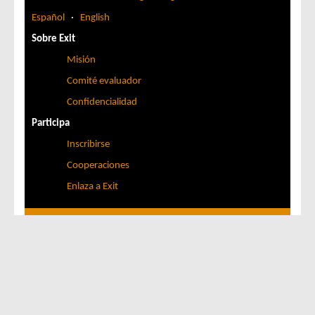
Español
·
English
Sobre Exit
Misión
Comité evaluador
Confidencialidad
Participa
Inscribirse
Cooperaciones
Enlaza a Exit