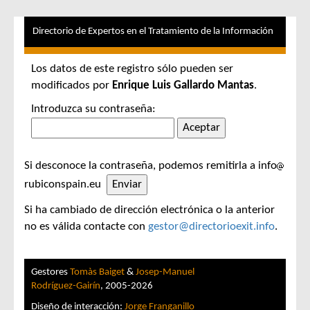
Directorio de Expertos en el Tratamiento de la Información
Los datos de este registro sólo pueden ser
modificados por
Enrique Luis Gallardo Mantas
.
Introduzca su contraseña:
Si desconoce la contraseña, podemos remitirla a info
rubiconspain.eu
Si ha cambiado de dirección electrónica o la anterior
no es válida contacte con
gestor@directorioexit.info
.
Gestores
Tomàs Baiget
&
Josep-Manuel
Rodríguez-Gairín
, 2005-2026
Diseño de interacción:
Jorge Franganillo