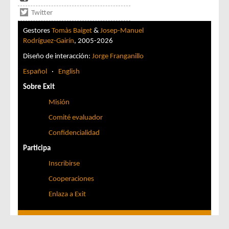
Twitter
Gestores
Tomàs Baiget
&
Josep-Manuel
Rodríguez-Gairín
, 2005-2026
Diseño de interacción:
Jorge Franganillo
Español
·
English
Sobre Exit
Misión
Comité evaluador
Confidencialidad
Participa
Inscribirse
Cooperaciones
Enlaza a Exit