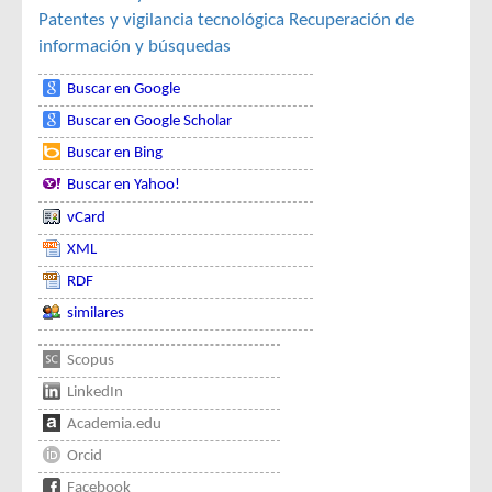
Patentes y vigilancia tecnológica
Recuperación de
información y búsquedas
Buscar en Google
Buscar en Google Scholar
Buscar en Bing
Buscar en Yahoo!
vCard
XML
RDF
similares
Scopus
LinkedIn
Academia.edu
Orcid
Facebook