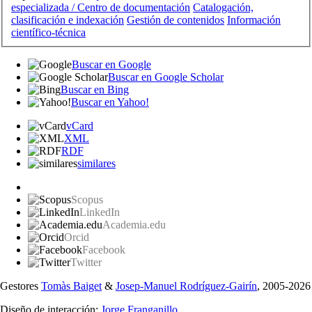
especializada / Centro de documentación
Catalogación,
clasificación e indexación
Gestión de contenidos
Información
científico-técnica
Buscar en Google
Buscar en Google Scholar
Buscar en Bing
Buscar en Yahoo!
vCard
XML
RDF
similares
Scopus
LinkedIn
Academia.edu
Orcid
Facebook
Twitter
Gestores
Tomàs Baiget
&
Josep-Manuel Rodríguez-Gairín
, 2005-2026
Diseño de interacción:
Jorge Franganillo