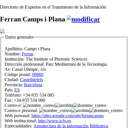
Directorio de Expertos en el Tratamiento de la Información
Ferran Camps i Plana
Datos generales
Apellidos:
Camps i Plana
Nombre:
Ferran
Institución:
The Institute of Photonic Sciences
Dirección profesional:
Parc Mediterrani de la Tecnologia.
Av. Canal Olímpic, s/n
Código postal:
08860
Ciudad:
Castelldefels
Provincia:
Barcelona
País:
ES
Teléfono:
+34-935 534 085
Fax:
+34-935 534 000
Correo-e:
Correo-e personal:
Web personal:
https://sites.google.com/site/ferrancamps
Web institucional:
http://www.icfo.es
Especialidades:
Arquitectura de la información
Biblioteca