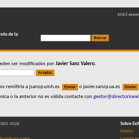
6062 exper
ento de la
pueden ser modificados por
Javier Sanz Valero
.
s remitirla a jsanz
umh.es
o javier.sanz
ua.es
nica o la anterior no es válida contacte con
gestor@directorioexi
005-2026
Sobre Exi
Misión
Rodríguez-Gairín
Comité ev