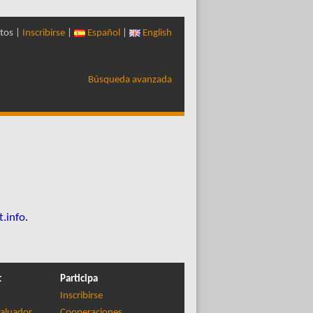
tos |
Inscribirse
|
Español
|
English
Búsqueda avanzada
t.info
.
t
Participa
Inscribirse
aluador
Cooperaciones