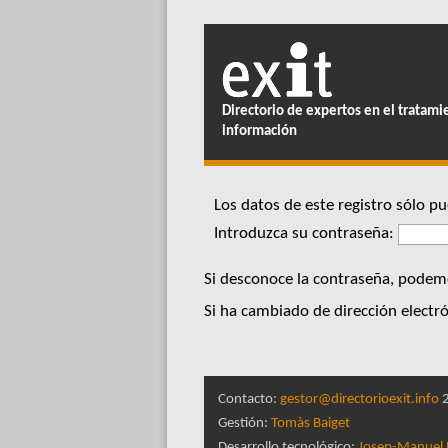
Directorio de expertos en el tratami
información
Los datos de este registro sólo 
Introduzca su contraseña:
Si desconoce la contraseña, podemo
Si ha cambiado de dirección electró
Contacto:
gestor@directorioexit.info
2
Gestión:
Tomàs Baiget
Desarrollo tecnológico:
Josep-Manuel 