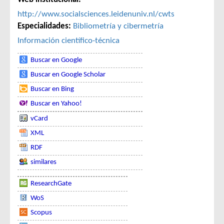
http://www.socialsciences.leidenuniv.nl/cwts
Especialidades:
Bibliometría y cibermetría
Información científico-técnica
Buscar en Google
Buscar en Google Scholar
Buscar en Bing
Buscar en Yahoo!
vCard
XML
RDF
similares
ResearchGate
WoS
Scopus