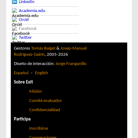
LinkedIn
Academia.edu
Orcid
Facebook
Twitter
Gestores
Tomàs Baiget
&
Josep-Manuel
Rodríguez-Gairín
, 2005-2026
Diseño de interacción:
Jorge Franganillo
Español
·
English
Sobre Exit
Misión
Comité evaluador
Confidencialidad
Participa
Inscribirse
Cooperaciones