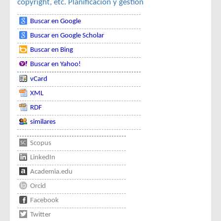
copyright, etc.
Planificación y gestión
Buscar en Google
Buscar en Google Scholar
Buscar en Bing
Buscar en Yahoo!
vCard
XML
RDF
similares
Scopus
LinkedIn
Academia.edu
Orcid
Facebook
Twitter