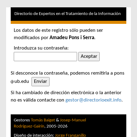
Directorio de Expertos en el Tratamiento de la Información
Los datos de este registro sólo pueden ser
modificados por
Amadeu Pons i Serra
.
Introduzca su contraseña:
Si desconoce la contraseña, podemos remitirla a pons
ub.edu
Si ha cambiado de dirección electrónica o la anterior
no es válida contacte con
gestor@directorioexit.info
.
Gestores
Tomàs Baiget
&
Josep-Manuel
Rodríguez-Gairín
, 2005-2026
Diseño de interacción:
Jorge Franganillo