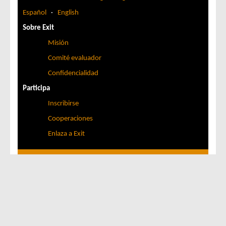
Español
·
English
Sobre Exit
Misión
Comité evaluador
Confidencialidad
Participa
Inscribirse
Cooperaciones
Enlaza a Exit