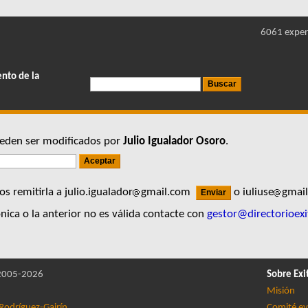
6061 exper
ento de la
pueden ser modificados por
Julio Igualador Osoro
.
 remitirla a julio.igualador
gmail.com
o iuliuse
gmai
nica o la anterior no es válida contacte con
gestor@directorioexi
005-2026
Sobre Exi
Misión
Rodríguez-Gairín
Comité ev