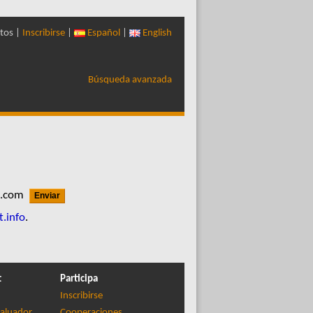
tos |
Inscribirse
|
Español
|
English
Búsqueda avanzada
l.com
t.info
.
t
Participa
Inscribirse
aluador
Cooperaciones