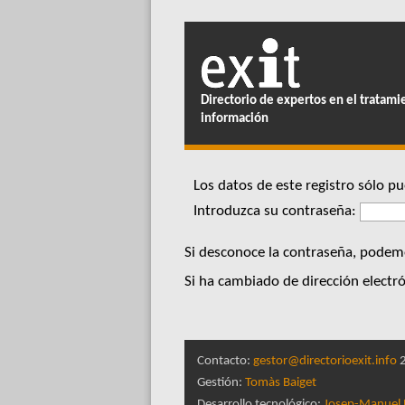
Directorio de expertos en el tratami
información
Los datos de este registro sólo 
Introduzca su contraseña:
Si desconoce la contraseña, podemos
Si ha cambiado de dirección electró
Contacto:
gestor@directorioexit.info
2
Gestión:
Tomàs Baiget
Desarrollo tecnológico:
Josep-Manuel 