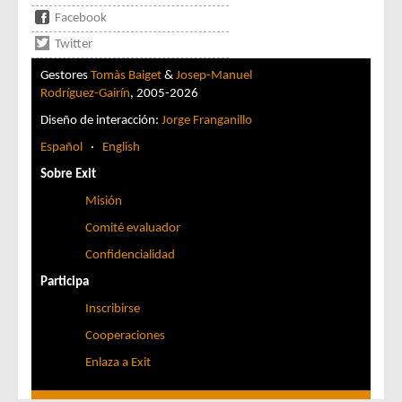
Facebook
Twitter
Gestores
Tomàs Baiget
&
Josep-Manuel
Rodríguez-Gairín
, 2005-2026
Diseño de interacción:
Jorge Franganillo
Español
·
English
Sobre Exit
Misión
Comité evaluador
Confidencialidad
Participa
Inscribirse
Cooperaciones
Enlaza a Exit