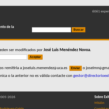
6061 exper
ento de la
pueden ser modificados por
José Luis Menéndez Novoa
.
s remitirla a joseluis.menendez
uca.es
o joselmn
gma
nica o la anterior no es válida contacte con
gestor@directorioexi
005-2026
Sobre Exi
Misión
Rodríguez-Gairín
Comité ev