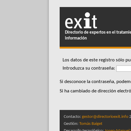
Directorio de expertos en el tratami
información
Los datos de este registro sólo 
Introduzca su contraseña:
Si desconoce la contraseña, podemo
Si ha cambiado de dirección electró
Contacto:
gestor@directorioexit.info
2
Gestión:
Tomàs Baiget
Desarrollo tecnológico:
Josep-Manuel 