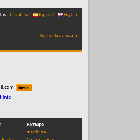
tos |
Inscribirse
|
Español
|
English
Búsqueda avanzada
il.com
t.info
.
t
Participa
Inscribirse
aluador
Cooperaciones