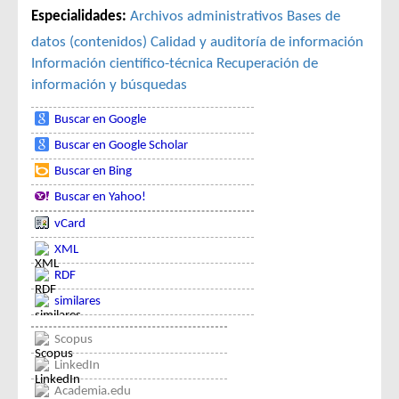
Especialidades:
Archivos administrativos
Bases de
datos (contenidos)
Calidad y auditoría de información
Información científico-técnica
Recuperación de
información y búsquedas
Buscar en Google
Buscar en Google Scholar
Buscar en Bing
Buscar en Yahoo!
vCard
XML
RDF
similares
Scopus
LinkedIn
Academia.edu