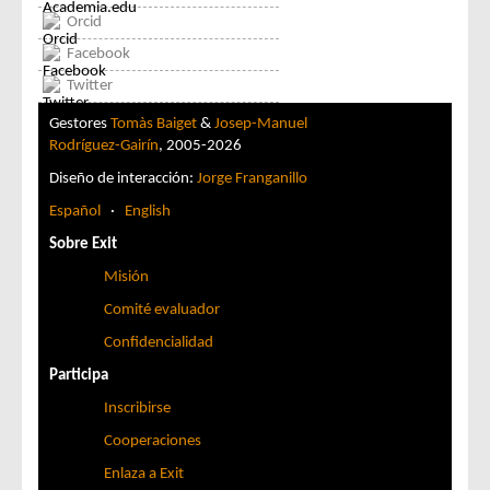
Orcid
Facebook
Twitter
Gestores
Tomàs Baiget
&
Josep-Manuel
Rodríguez-Gairín
, 2005-2026
Diseño de interacción:
Jorge Franganillo
Español
·
English
Sobre Exit
Misión
Comité evaluador
Confidencialidad
Participa
Inscribirse
Cooperaciones
Enlaza a Exit