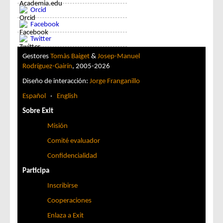
Orcid
Facebook
Twitter
Gestores
Tomàs Baiget
&
Josep-Manuel
Rodríguez-Gairín
, 2005-2026
Diseño de interacción:
Jorge Franganillo
Español
·
English
Sobre Exit
Misión
Comité evaluador
Confidencialidad
Participa
Inscribirse
Cooperaciones
Enlaza a Exit