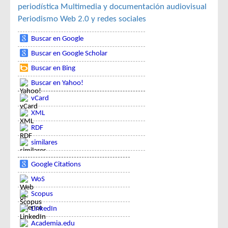
periodística
Multimedia y documentación audiovisual
Periodismo
Web 2.0 y redes sociales
Buscar en Google
Buscar en Google Scholar
Buscar en Bing
Buscar en Yahoo!
vCard
XML
RDF
similares
Google Citations
WoS
Scopus
LinkedIn
Academia.edu