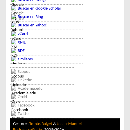
Buscar en Google
Buscar en Google Scholar
Buscar en Bing
Buscar en Yahoo!
vCard
XML
RDF
similares
Scopus
LinkedIn
Academia.edu
Orcid
Facebook
Twitter
Gestores
Tomàs Baiget
&
Josep-Manuel
Rodríguez-Gairín
, 2005-2026