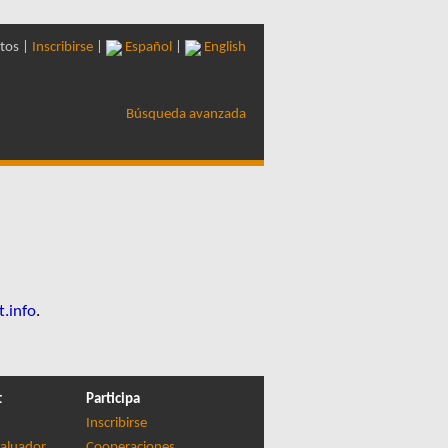
tos |
Inscribirse
|
Español
|
English
Búsqueda avanzada
t.info
.
t
Participa
Inscribirse
aluador
Cooperaciones