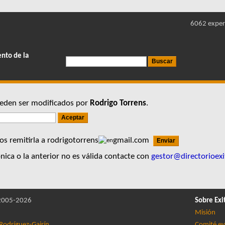
6062 exper
ento de la
pueden ser modificados por
Rodrigo Torrens
.
s remitirla a rodrigotorrens
gmail.com
nica o la anterior no es válida contacte con
gestor@directorioexi
005-2026
Sobre Exi
Misión
Rodríguez-Gairín
Comité ev