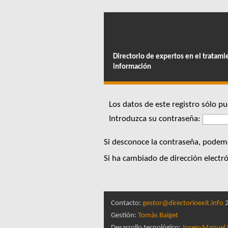
Directorio de expertos en el tratami
información
Los datos de este registro sólo 
Introduzca su contraseña:
Si desconoce la contraseña, podemo
Si ha cambiado de dirección electró
Contacto:
gestor@directorioexit.info
2
Gestión:
Tomàs Baiget
Desarrollo tecnológico:
Josep-Manuel 