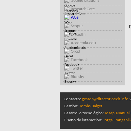
Google Citations
ResearchGate
WoS
Scopus
D
LinkedIn
Academia.edu
Orcid
Facebook
Twitter
Bluesky
Contacto:
gestor@directorioexit.info
2
Gestión:
Tomàs Baiget
Desarrollo tecnológico:
Josep-Manuel 
Diseño de interacción:
Jorge Franganil