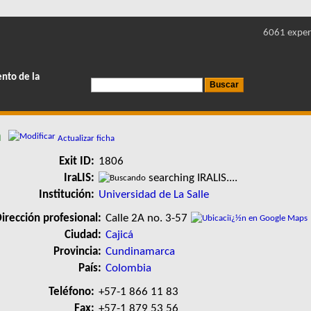
6061 exper
ento de la
a
Actualizar ficha
Exit ID:
1806
IraLIS:
searching IRALIS....
Institución:
Universidad de La Salle
irección profesional:
Calle 2A no. 3-57
Ciudad:
Cajicá
Provincia:
Cundinamarca
País:
Colombia
Teléfono:
+57-1 866 11 83
Fax:
+57-1 879 53 56