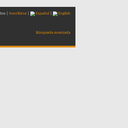
tos |
Inscribirse
|
Español
|
English
Búsqueda avanzada