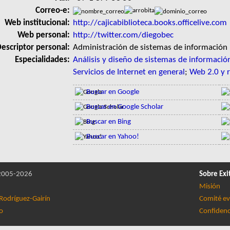
Correo-e:
Web institucional:
http://cajicabiblioteca.books.officelive.com
Web personal:
http://twitter.com/diegobec
escriptor personal:
Administración de sistemas de información
Especialidades:
Análisis y diseño de sistemas de informació
Servicios de Internet en general
;
Web 2.0 y r
Buscar en Google
Buscar en Google Scholar
Buscar en Bing
Buscar en Yahoo!
005-2026
Sobre Exi
Misión
Rodríguez-Gairín
Comité ev
lo
Confidenc