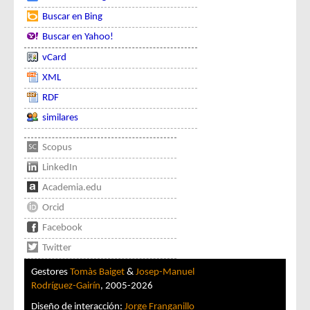
Buscar en Bing
Buscar en Yahoo!
vCard
XML
RDF
similares
Scopus
LinkedIn
Academia.edu
Orcid
Facebook
Twitter
Gestores
Tomàs Baiget
&
Josep-Manuel
Rodríguez-Gairín
, 2005-2026
Diseño de interacción:
Jorge Franganillo