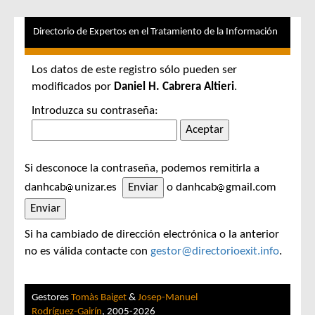
Directorio de Expertos en el Tratamiento de la Información
Los datos de este registro sólo pueden ser
modificados por
Daniel H. Cabrera Altieri
.
Introduzca su contraseña:
Si desconoce la contraseña, podemos remitirla a
danhcab
unizar.es
o danhcab
gmail.com
Si ha cambiado de dirección electrónica o la anterior
no es válida contacte con
gestor@directorioexit.info
.
Gestores
Tomàs Baiget
&
Josep-Manuel
Rodríguez-Gairín
, 2005-2026