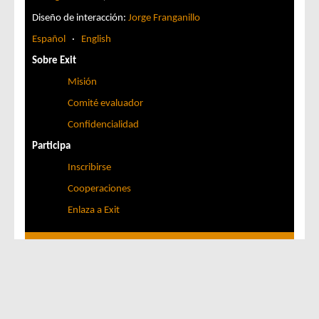
Diseño de interacción:
Jorge Franganillo
Español
·
English
Sobre Exit
Misión
Comité evaluador
Confidencialidad
Participa
Inscribirse
Cooperaciones
Enlaza a Exit