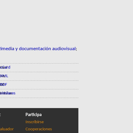
imedia y documentación audiovisual
;
vCard
XML
RDF
similares
t
Participa
Inscribirse
aluador
Cooperaciones