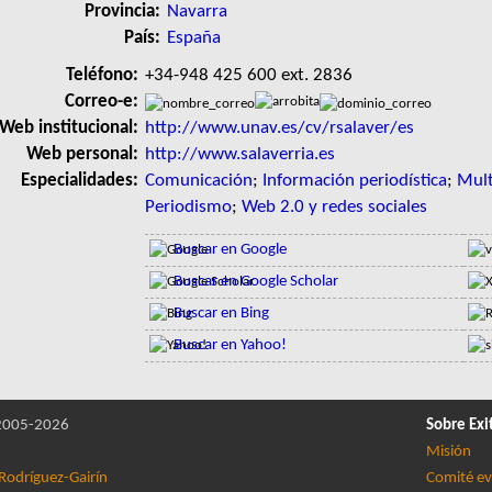
Provincia:
Navarra
País:
España
Teléfono:
+34-948 425 600 ext. 2836
Correo-e:
Web institucional:
http://www.unav.es/cv/rsalaver/es
Web personal:
http://www.salaverria.es
Especialidades:
Comunicación
;
Información periodística
;
Mult
Periodismo
;
Web 2.0 y redes sociales
Buscar en Google
Buscar en Google Scholar
Buscar en Bing
Buscar en Yahoo!
005-2026
Sobre Exi
Misión
Rodríguez-Gairín
Comité ev