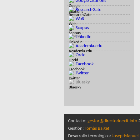
Google Citations
ResearchGate
WoS
Scopus
LinkedIn
Academia.edu
Orcid
Facebook
Twitter
Bluesky
Contacto:
gestor@directorioexit.info
2
Gestión:
Tomàs Baiget
Desarrollo tecnológico:
Josep-Manuel 