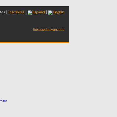
tos |
Inscribirse
|
Español
|
English
Búsqueda avanzada