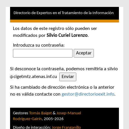
Directorio de Expertos en el Tratamiento de la Información
Los datos de este registro sólo pueden ser
modificados por
Silvio Curiel Lorenzo
.
Introduzca su contraseña:
Si desconoce la contraseña, podemos remitirla a silvio
cigetmtz.atenas.inf.cu
Si ha cambiado de dirección electrónica o la anterior
no es válida contacte con
gestor@directorioexit.info
.
Gestores
Tomàs Baiget
&
Josep-Manuel
Rodríguez-Gairín
, 2005-2026
Diseño de interacción:
Jorge Franganillo