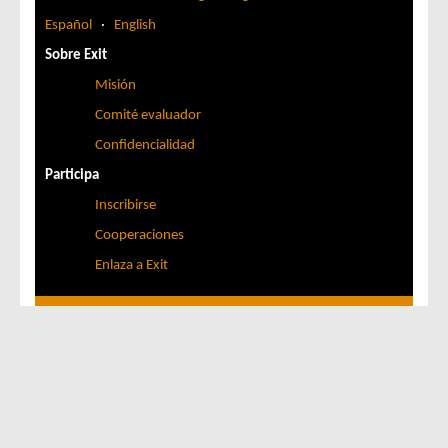
Español
·
English
Sobre Exit
Misión
Comité evaluador
Confidencialidad
Participa
Inscribirse
Cooperaciones
Enlaza a Exit