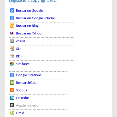
Legislación, copyright, etc.
Buscar en Google
Buscar en Google Scholar
Buscar en Bing
Buscar en Yahoo!
vCard
XML
RDF
similares
Google Citations
ResearchGate
Scopus
LinkedIn
Academia.edu
Orcid