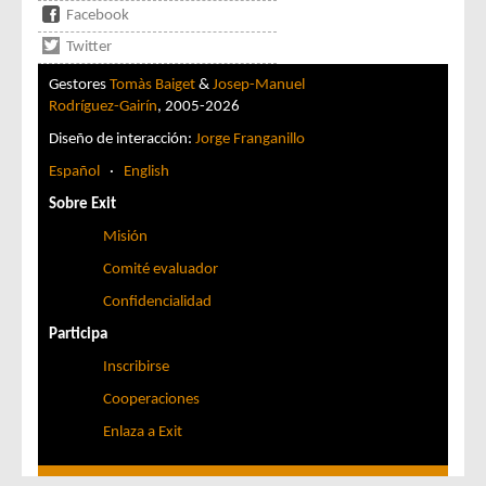
Facebook
Twitter
Gestores
Tomàs Baiget
&
Josep-Manuel
Rodríguez-Gairín
, 2005-2026
Diseño de interacción:
Jorge Franganillo
Español
·
English
Sobre Exit
Misión
Comité evaluador
Confidencialidad
Participa
Inscribirse
Cooperaciones
Enlaza a Exit