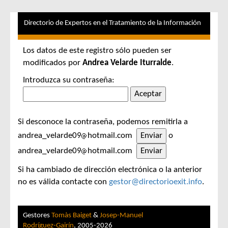
Directorio de Expertos en el Tratamiento de la Información
Los datos de este registro sólo pueden ser
modificados por
Andrea Velarde Iturralde
.
Introduzca su contraseña:
Si desconoce la contraseña, podemos remitirla a
andrea_velarde09
hotmail.com
o
andrea_velarde09
hotmail.com
Si ha cambiado de dirección electrónica o la anterior
no es válida contacte con
gestor@directorioexit.info
.
Gestores
Tomàs Baiget
&
Josep-Manuel
Rodríguez-Gairín
, 2005-2026