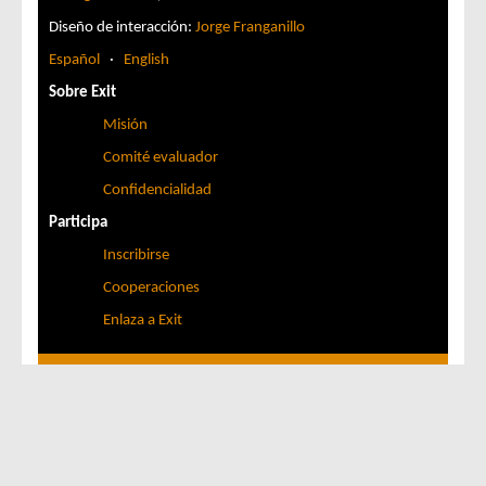
Diseño de interacción:
Jorge Franganillo
Español
·
English
Sobre Exit
Misión
Comité evaluador
Confidencialidad
Participa
Inscribirse
Cooperaciones
Enlaza a Exit