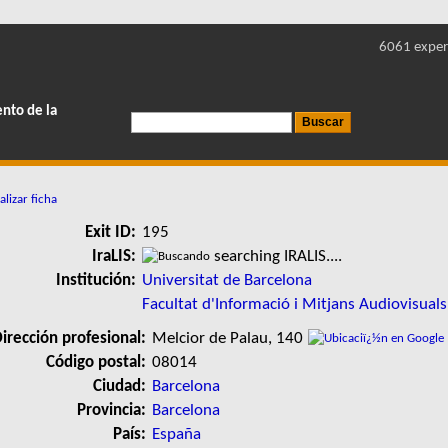
6061 exper
ento de la
lizar ficha
Exit ID:
195
IraLIS:
searching IRALIS....
Institución:
Universitat de Barcelona
Facultat d'Informació i Mitjans Audiovisuals
irección profesional:
Melcior de Palau, 140
Código postal:
08014
Ciudad:
Barcelona
Provincia:
Barcelona
País:
España