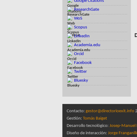
Google Citations
ResearchGate
WoS
Scopus
D
LinkedIn
Academia.edu
Orcid
Facebook
Twitter
Bluesky
Contacto:
gestor@directorioexit.info
2
Gestión:
Tomàs Baiget
Desarrollo tecnológico:
Josep-Manuel 
Diseño de interacción:
Jorge Franganil