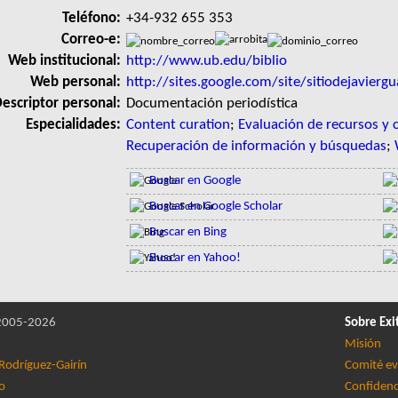
Teléfono:
+34-932 655 353
Correo-e:
Web institucional:
http://www.ub.edu/biblio
Web personal:
http://sites.google.com/site/sitiodejaviergu
escriptor personal:
Documentación periodística
Especialidades:
Content curation
;
Evaluación de recursos y 
Recuperación de información y búsquedas
;
Buscar en Google
Buscar en Google Scholar
Buscar en Bing
Buscar en Yahoo!
005-2026
Sobre Exi
Misión
Rodríguez-Gairín
Comité ev
lo
Confidenc