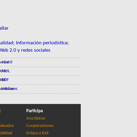
allar
calidad
;
Información periodística
;
Web 2.0 y redes sociales
vCard
XML
RDF
similares
t
Participa
Inscribirse
aluador
Cooperaciones
ialidad
Enlaza a Exit