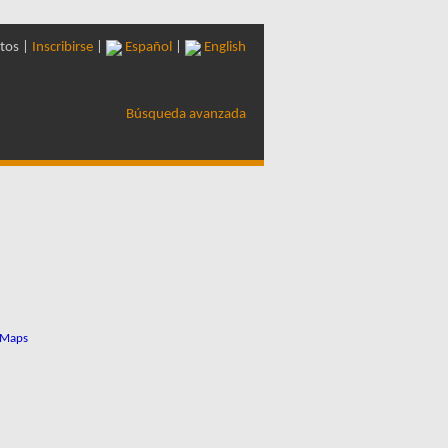
tos |
Inscribirse
|
Español
|
English
Búsqueda avanzada