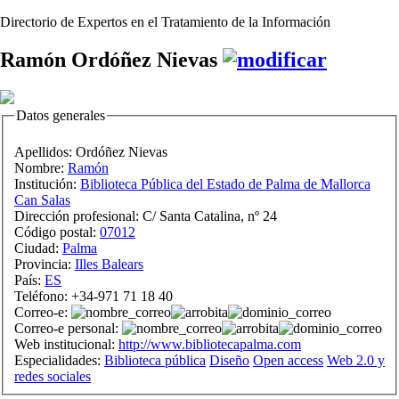
Directorio de Expertos en el Tratamiento de la Información
Ramón Ordóñez Nievas
Datos generales
Apellidos:
Ordóñez Nievas
Nombre:
Ramón
Institución:
Biblioteca Pública del Estado de Palma de Mallorca
Can Salas
Dirección profesional:
C/ Santa Catalina, nº 24
Código postal:
07012
Ciudad:
Palma
Provincia:
Illes Balears
País:
ES
Teléfono:
+34-971 71 18 40
Correo-e:
Correo-e personal:
Web institucional:
http://www.bibliotecapalma.com
Especialidades:
Biblioteca pública
Diseño
Open access
Web 2.0 y
redes sociales