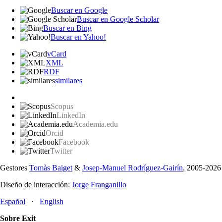
Buscar en Google
Buscar en Google Scholar
Buscar en Bing
Buscar en Yahoo!
vCard
XML
RDF
similares
Scopus
LinkedIn
Academia.edu
Orcid
Facebook
Twitter
Gestores
Tomàs Baiget
&
Josep-Manuel Rodríguez-Gairín
, 2005-2026
Diseño de interacción:
Jorge Franganillo
Español
·
English
Sobre Exit