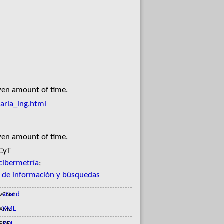
iven amount of time.
aria_ing.html
iven amount of time.
 CyT
 cibermetría
;
 de información y búsquedas
vCard
XML
RDF