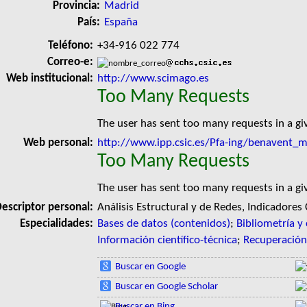
Provincia:
Madrid
País:
España
Teléfono:
+34-916 022 774
Correo-e:
Web institucional:
http://www.scimago.es
Too Many Requests
The user has sent too many requests in a g
Web personal:
http://www.ipp.csic.es/Pfa-ing/benavent_m
Too Many Requests
The user has sent too many requests in a g
escriptor personal:
Análisis Estructural y de Redes, Indicadores
Especialidades:
Bases de datos (contenidos)
;
Bibliometría y
Información científico-técnica
;
Recuperación
Buscar en Google
Buscar en Google Scholar
Buscar en Bing