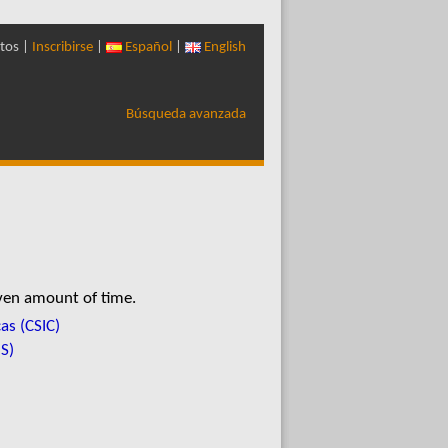
tos |
Inscribirse
|
Español
|
English
Búsqueda avanzada
iven amount of time.
as (CSIC)
S)