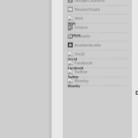
Google Citations
ResearchGate
WoS
Scopus
LinkedIn
Academia.edu
Orcid
Facebook
Twitter
Bluesky
D