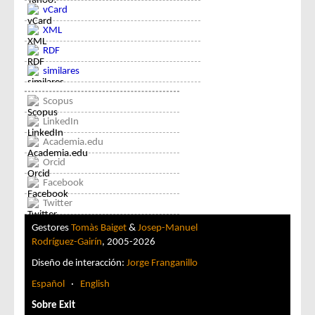
vCard
XML
RDF
similares
Scopus
LinkedIn
Academia.edu
Orcid
Facebook
Twitter
Gestores
Tomàs Baiget
&
Josep-Manuel
Rodríguez-Gairín
, 2005-2026
Diseño de interacción:
Jorge Franganillo
Español
·
English
Sobre Exit