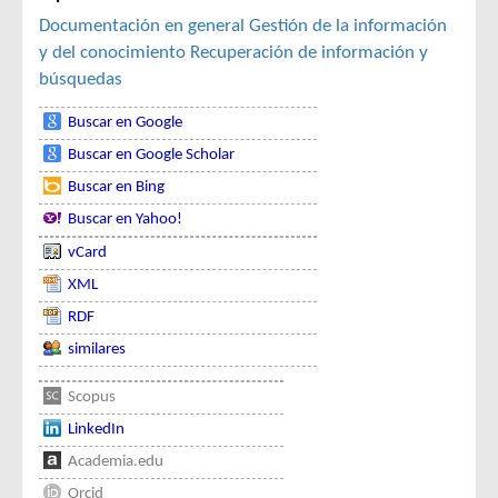
Documentación en general
Gestión de la información
y del conocimiento
Recuperación de información y
búsquedas
Buscar en Google
Buscar en Google Scholar
Buscar en Bing
Buscar en Yahoo!
vCard
XML
RDF
similares
Scopus
LinkedIn
Academia.edu
Orcid