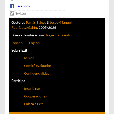
Facebook
Twitter
Gestores
Tomàs Baiget
&
Josep-Manuel
Rodríguez-Gairín
, 2005-2026
Diseño de interacción:
Jorge Franganillo
Español
·
English
Sobre Exit
Misión
Comité evaluador
Confidencialidad
Participa
Inscribirse
Cooperaciones
Enlaza a Exit