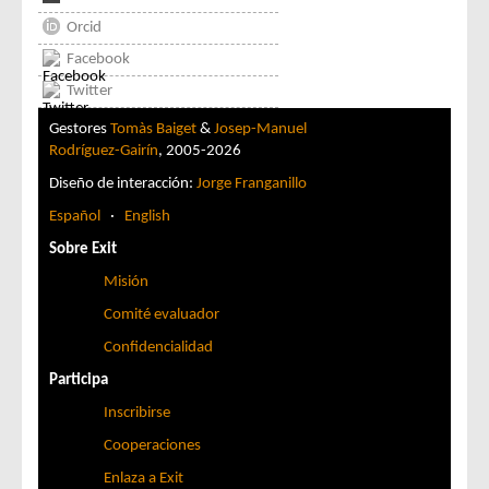
Orcid
Facebook
Twitter
Gestores
Tomàs Baiget
&
Josep-Manuel
Rodríguez-Gairín
, 2005-2026
Diseño de interacción:
Jorge Franganillo
Español
·
English
Sobre Exit
Misión
Comité evaluador
Confidencialidad
Participa
Inscribirse
Cooperaciones
Enlaza a Exit