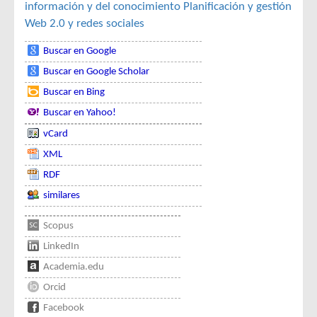
información y del conocimiento
Planificación y gestión
Web 2.0 y redes sociales
Buscar en Google
Buscar en Google Scholar
Buscar en Bing
Buscar en Yahoo!
vCard
XML
RDF
similares
Scopus
LinkedIn
Academia.edu
Orcid
Facebook