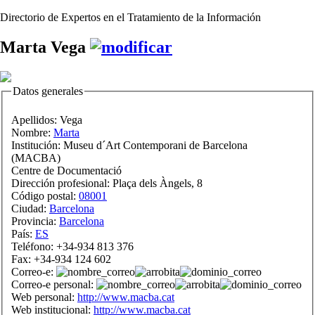
Directorio de Expertos en el Tratamiento de la Información
Marta Vega
Datos generales
Apellidos:
Vega
Nombre:
Marta
Institución:
Museu d´Art Contemporani de Barcelona
(MACBA)
Centre de Documentació
Dirección profesional:
Plaça dels Àngels, 8
Código postal:
08001
Ciudad:
Barcelona
Provincia:
Barcelona
País:
ES
Teléfono:
+34-934 813 376
Fax:
+34-934 124 602
Correo-e:
Correo-e personal:
Web personal:
http://www.macba.cat
Web institucional:
http://www.macba.cat