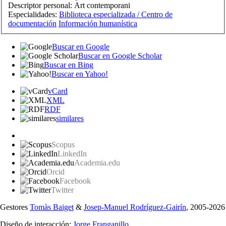
Descriptor personal:
Art contemporani
Especialidades:
Biblioteca especializada / Centro de
documentación
Información humanística
Buscar en Google
Buscar en Google Scholar
Buscar en Bing
Buscar en Yahoo!
vCard
XML
RDF
similares
Scopus
LinkedIn
Academia.edu
Orcid
Facebook
Twitter
Gestores
Tomàs Baiget
&
Josep-Manuel Rodríguez-Gairín
, 2005-2026
Diseño de interacción:
Jorge Franganillo