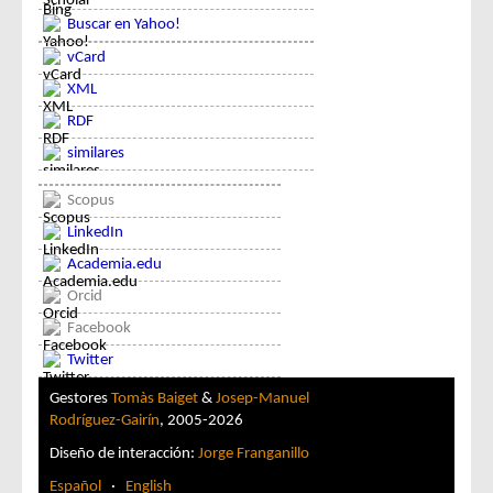
Buscar en Yahoo!
vCard
XML
RDF
similares
Scopus
LinkedIn
Academia.edu
Orcid
Facebook
Twitter
Gestores
Tomàs Baiget
&
Josep-Manuel
Rodríguez-Gairín
, 2005-2026
Diseño de interacción:
Jorge Franganillo
Español
·
English