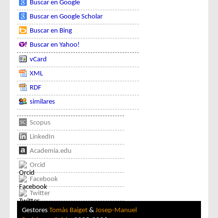
Buscar en Google
Buscar en Google Scholar
Buscar en Bing
Buscar en Yahoo!
vCard
XML
RDF
similares
Scopus
LinkedIn
Academia.edu
Orcid
Facebook
Twitter
Gestores
Tomàs Baiget
&
Josep-Manuel