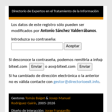
Directorio de Expertos en el Tratamiento de la Información
Los datos de este registro sólo pueden ser
modificados por
Antonio Sánchez Valderrábanos
.
Introduzca su contraseña:
Si desconoce la contraseña, podemos remitirla a info
bitext.com
o asv
bitext.com
Si ha cambiado de dirección electrónica o la anterior
no es válida contacte con
gestor@directorioexit.info
.
Gestores
Tomàs Baiget
&
Josep-Manuel
Rodríguez-Gairín
, 2005-2026
Diseño de interacción:
Jorge Franganillo