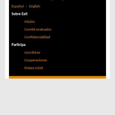
Español
·
English
Sobre Exit
Misión
Comité evaluador
Confidencialidad
Participa
Inscribirse
Cooperaciones
Enlaza a Exit