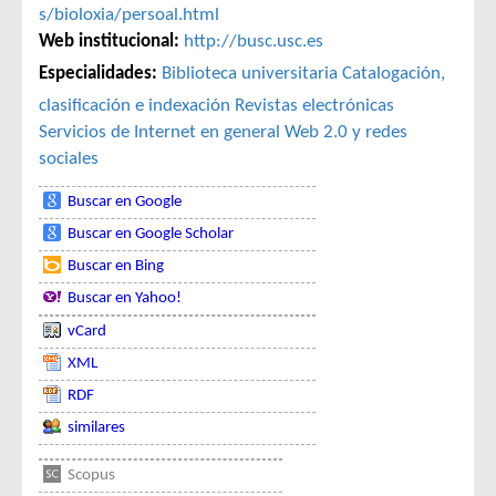
s/bioloxia/persoal.html
Web institucional:
http://busc.usc.es
Especialidades:
Biblioteca universitaria
Catalogación,
clasificación e indexación
Revistas electrónicas
Servicios de Internet en general
Web 2.0 y redes
sociales
Buscar en Google
Buscar en Google Scholar
Buscar en Bing
Buscar en Yahoo!
vCard
XML
RDF
similares
Scopus