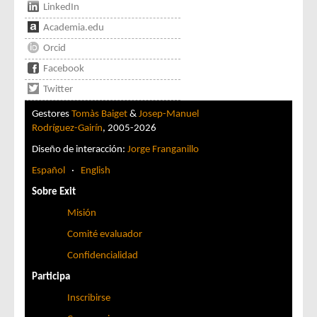
LinkedIn
Academia.edu
Orcid
Facebook
Twitter
Gestores
Tomàs Baiget
&
Josep-Manuel
Rodríguez-Gairín
, 2005-2026
Diseño de interacción:
Jorge Franganillo
Español
·
English
Sobre Exit
Misión
Comité evaluador
Confidencialidad
Participa
Inscribirse