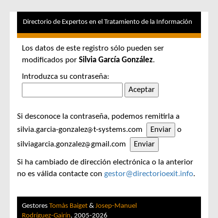
Directorio de Expertos en el Tratamiento de la Información
Los datos de este registro sólo pueden ser
modificados por
Silvia García González
.
Introduzca su contraseña:
Si desconoce la contraseña, podemos remitirla a
silvia.garcia-gonzalez
t-systems.com
o
silviagarcia.gonzalez
gmail.com
Si ha cambiado de dirección electrónica o la anterior
no es válida contacte con
gestor@directorioexit.info
.
Gestores
Tomàs Baiget
&
Josep-Manuel
Rodríguez-Gairín
, 2005-2026