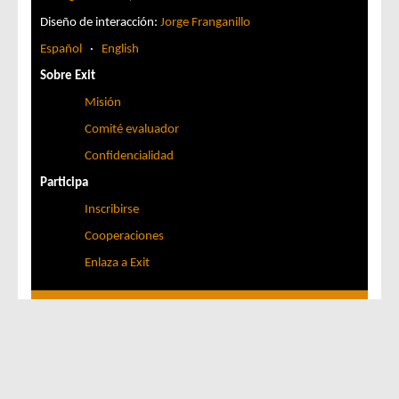
Diseño de interacción:
Jorge Franganillo
Español
·
English
Sobre Exit
Misión
Comité evaluador
Confidencialidad
Participa
Inscribirse
Cooperaciones
Enlaza a Exit