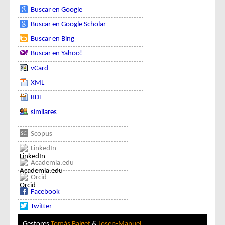
Buscar en Google
Buscar en Google Scholar
Buscar en Bing
Buscar en Yahoo!
vCard
XML
RDF
similares
Scopus
LinkedIn
Academia.edu
Orcid
Facebook
Twitter
Gestores
Tomàs Baiget
&
Josep-Manuel