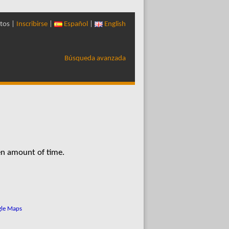
tos |
Inscribirse
|
Español
|
English
Búsqueda avanzada
en amount of time.