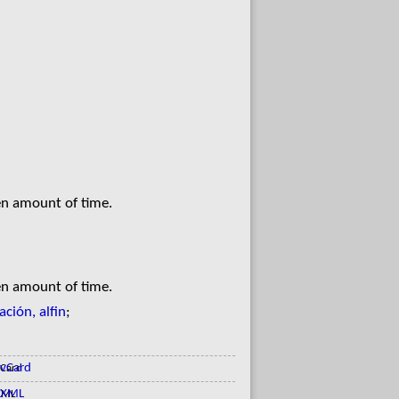
en amount of time.
en amount of time.
ción, alfin
;
vCard
XML