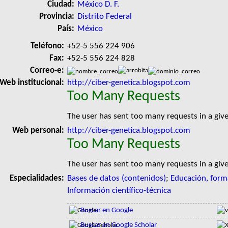
Ciudad:
México D. F.
Provincia:
Distrito Federal
País:
México
Teléfono:
+52-5 556 224 906
Fax:
+52-5 556 224 828
Correo-e:
Web institucional:
http://ciber-genetica.blogspot.com
Too Many Requests
The user has sent too many requests in a giv
Web personal:
http://ciber-genetica.blogspot.com
Too Many Requests
The user has sent too many requests in a giv
Especialidades:
Bases de datos (contenidos)
;
Educación, forma
Información científico-técnica
Buscar en Google
Buscar en Google Scholar