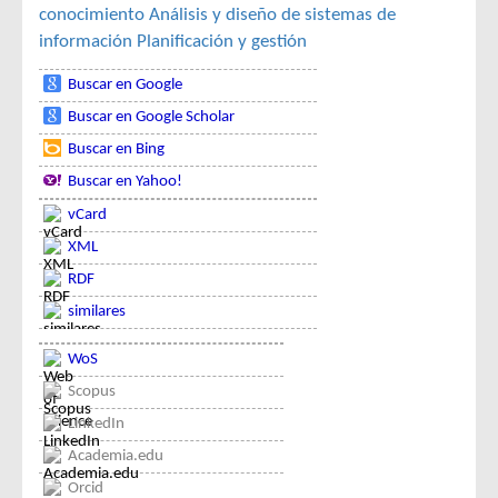
conocimiento
Análisis y diseño de sistemas de
información
Planificación y gestión
Buscar en Google
Buscar en Google Scholar
Buscar en Bing
Buscar en Yahoo!
vCard
XML
RDF
similares
WoS
Scopus
LinkedIn
Academia.edu
Orcid