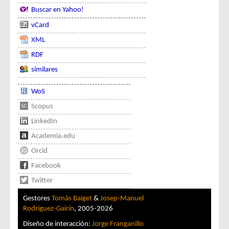
Buscar en Yahoo!
vCard
XML
RDF
similares
WoS
Scopus
LinkedIn
Academia.edu
Orcid
Facebook
Twitter
Gestores
Tomàs Baiget
&
Josep-Manuel
Rodríguez-Gairín
, 2005-2026
Diseño de interacción:
Jorge Franganillo