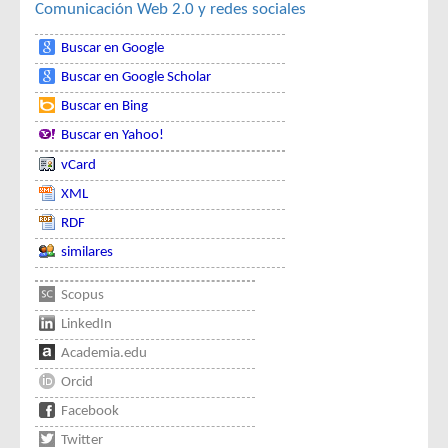
Comunicación
Web 2.0 y redes sociales
Buscar en Google
Buscar en Google Scholar
Buscar en Bing
Buscar en Yahoo!
vCard
XML
RDF
similares
Scopus
LinkedIn
Academia.edu
Orcid
Facebook
Twitter