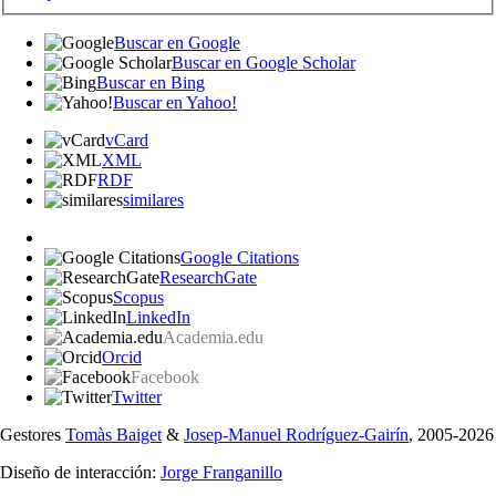
Buscar en Google
Buscar en Google Scholar
Buscar en Bing
Buscar en Yahoo!
vCard
XML
RDF
similares
Google Citations
ResearchGate
Scopus
LinkedIn
Academia.edu
Orcid
Facebook
Twitter
Gestores
Tomàs Baiget
&
Josep-Manuel Rodríguez-Gairín
, 2005-2026
Diseño de interacción:
Jorge Franganillo