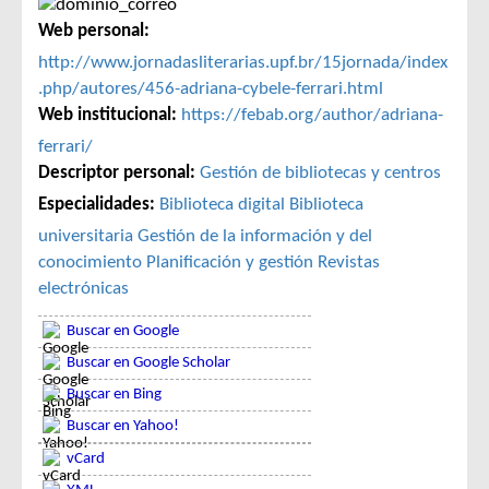
Web personal:
http://www.jornadasliterarias.upf.br/15jornada/index
.php/autores/456-adriana-cybele-ferrari.html
Web institucional:
https://febab.org/author/adriana-
ferrari/
Descriptor personal:
Gestión de bibliotecas y centros
Especialidades:
Biblioteca digital
Biblioteca
universitaria
Gestión de la información y del
conocimiento
Planificación y gestión
Revistas
electrónicas
Buscar en Google
Buscar en Google Scholar
Buscar en Bing
Buscar en Yahoo!
vCard